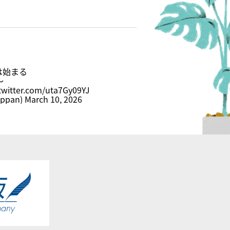
は始まる
～
.twitter.com/uta7Gy09YJ
ppan)
March 10, 2026