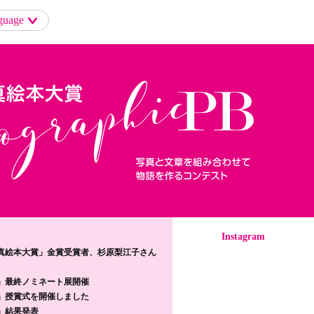
guage
Instagram
真絵本大賞」金賞受賞者、杉原梨江子さん
」最終ノミネート展開催
」授賞式を開催しました
」結果発表