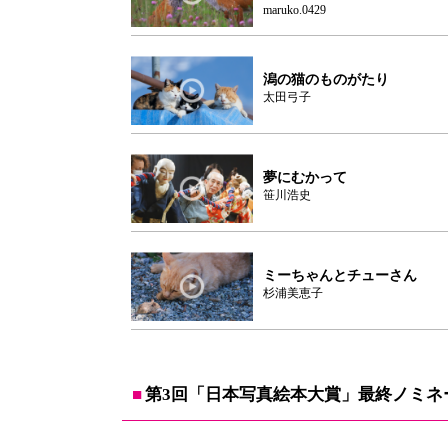
maruko.0429
潟の猫のものがたり
太田弓子
夢にむかって
笹川浩史
ミーちゃんとチューさん
杉浦美恵子
第3回「日本写真絵本大賞」最終ノミネ