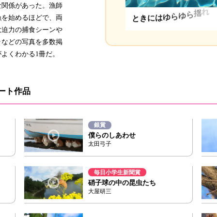
な関係があった。漁師
漁を始めるほどで、両
と
き
に
は
ゆ
ら
ゆ
ら
揺
れ
る
大迫力の捕食シーンや
ラなどの写真を多数掲
よくわかる1冊だ。
ート作品
銀賞
僕らのしあわせ
太田弓子
毎日小学生新聞賞
硝子球の中の昆虫たち
大屋研三