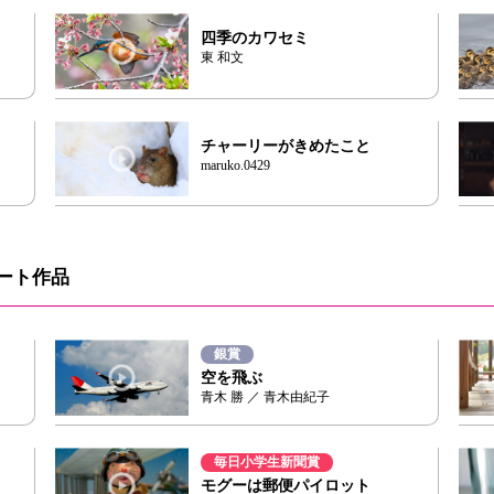
四季のカワセミ
東 和文
チャーリーがきめたこと
maruko.0429
ート作品
銀賞
空を飛ぶ
青木 勝 ／ 青木由紀子
毎日小学生新聞賞
モグーは郵便パイロット