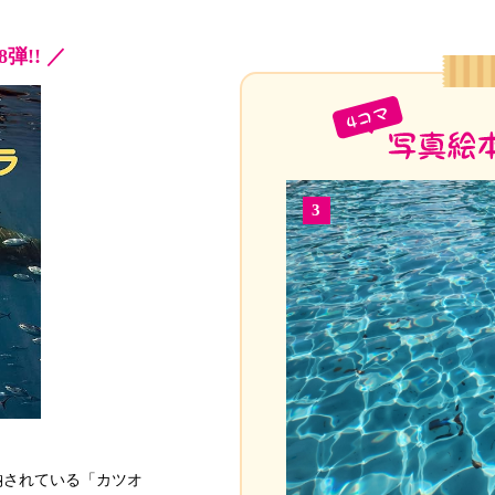
弾!! ／
3
納されている「カツオ