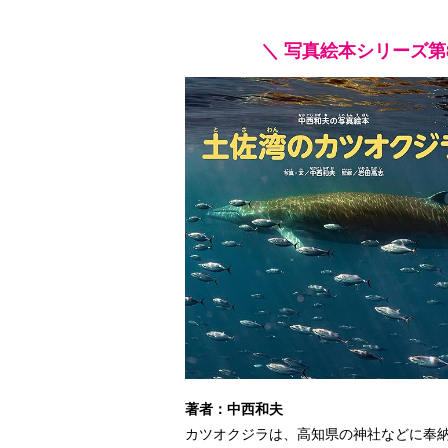
＼ 写真絵本シリーズ第8
著者：中西和夫
カツオクジラは、高知県の神社などに奉