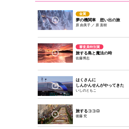
金賞
夢の機関車 想い出の旅
原 由美子 ／ 原 直樹
審査員特別賞
旅する島と魔法の時
佐藤博志
はくさんに
しんかんせんがやってきた
いしのともこ
旅するココロ
後藤 究