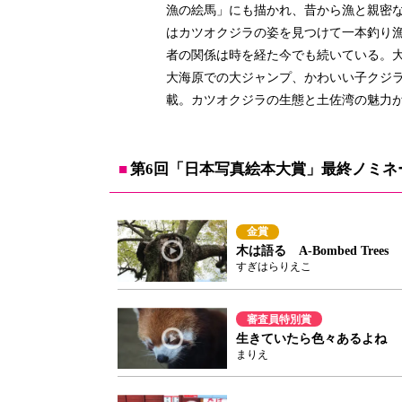
漁の絵馬」にも描かれ、昔から漁と親密
はカツオクジラの姿を見つけて一本釣り
者の関係は時を経た今でも続いている。
大海原での大ジャンプ、かわいい子クジ
載。カツオクジラの生態と土佐湾の魅力が
第6回「日本写真絵本大賞」最終ノミネ
金賞
木は語る A-Bombed Trees
すぎはらりえこ
審査員特別賞
生きていたら色々あるよね
まりえ