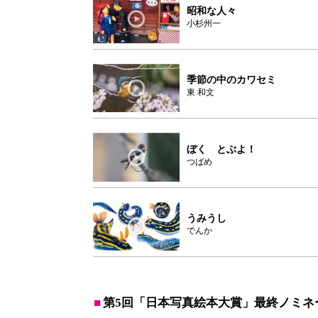
昭和な人々
小杉州一
季節の中のカワセミ
東 和文
ぼく とぶよ！
つばめ
うみうし
でんか
第5回「日本写真絵本大賞」最終ノミネ