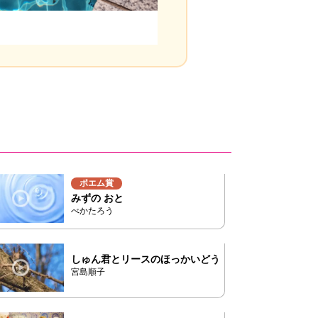
水
面
の
よ
う
に
。
揺
蕩
う
ブ
ル
ー
ポエム賞
みずの おと
べかたろう
しゅん君とリースのほっかいどう
宮島順子