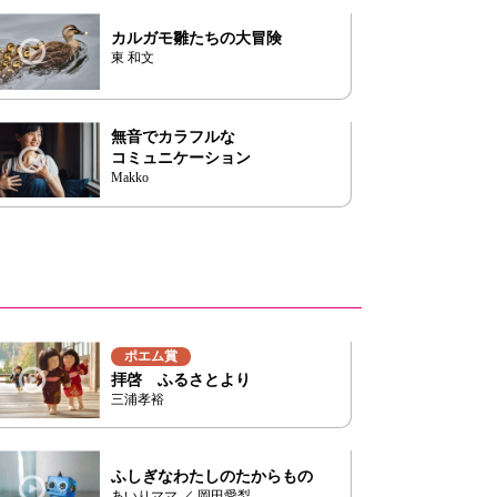
カルガモ雛たちの大冒険
東 和文
無音でカラフルな
コミュニケーション
Makko
ポエム賞
拝啓 ふるさとより
三浦孝裕
ふしぎなわたしのたからもの
あいりママ ／ 岡田愛梨