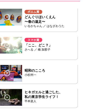
ポエム賞
どんぐりほいくえん
〜春の遠足〜
いるかちゃん ／ はなざわうた
スマホ賞
「ここ、どこ？」
さへる ／ 橋 加那子
昭和のこころ
小杉州一
ヒキガエルと過ごした、
私の東京学生ライフ！
平本楽人