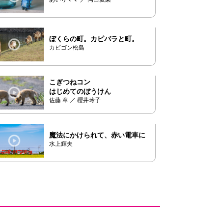
ぼくらの町。カピバラと町。
カピゴン松島
こぎつねコン
はじめてのぼうけん
佐藤 章 ／ 櫻井玲子
魔法にかけられて、赤い電車に
水上輝夫