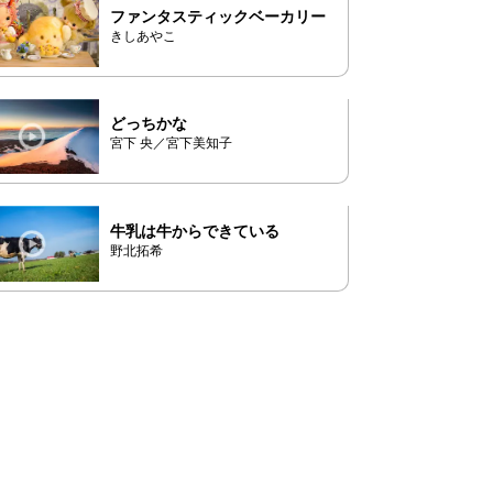
ファンタスティックベーカリー
きしあやこ
どっちかな
宮下 央／宮下美知子
牛乳は牛からできている
野北拓希