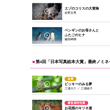
エゾのコリスの大冒険
佐野文男
ペンギンのお母さんと
ふたごのヒナ
篠田岬輝
第4回「日本写真絵本大賞」最終ノミネ
金賞
ビッキーのみる夢
三浦ガク ／ 三浦綾子
審査員特別賞
お花畑のキツネ達