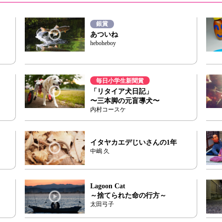
銀賞
あついね
heboheboy
毎日小学生新聞賞
「リタイア犬日記」
〜三本脚の元盲導犬〜
内村コースケ
イタヤカエデじいさんの1年
中嶋 久
Lagoon Cat
～捨てられた命の行方～
太田弓子