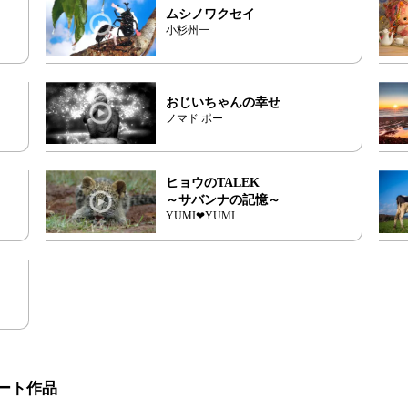
ムシノワクセイ
小杉州一
おじいちゃんの幸せ
ノマド ポー
ヒョウのTALEK
～サバンナの記憶～
YUMI❤YUMI
ート作品