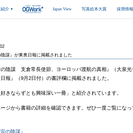
業紹介
Japan View
写真絵本大賞
採用情
▼
.02
の陰謀』が東奥日報に掲載されました
宗の陰謀 支倉常長使節、ヨーロッパ渡航の真相』（大泉光
奥日報』（9月2日付）の書評欄に掲載されました。
史好きならずとも興味深い一冊」と紹介されています。
ページから書籍の詳細を確認できます。ぜひ一度ご覧になっ