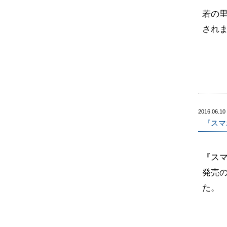
若の
され
2016.06.10
『スマ
『ス
発売の
た。