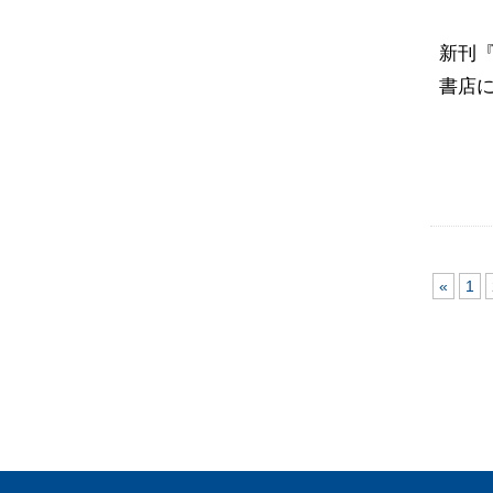
新刊『
書店
«
1