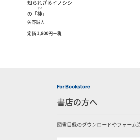
知られざるイノシシ
せい
の「
棲
」
矢野誠人
定価 1,800円＋税
For Bookstore
書店の方へ
図書目録のダウンロードやフォーム