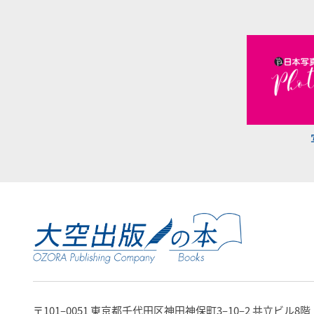
〒101‒0051 東京都千代田区神田神保町3‒10‒2 共立ビル8階