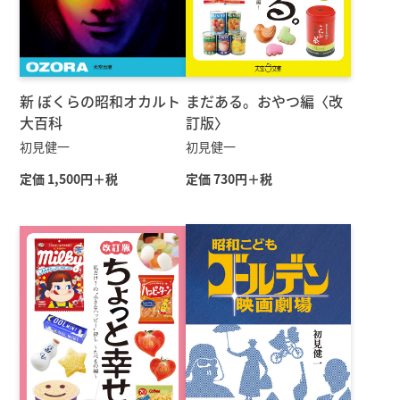
新 ぼくらの昭和オカルト
まだある。おやつ編〈改
大百科
訂版〉
初見健一
初見健一
定価 1,500円＋税
定価 730円＋税