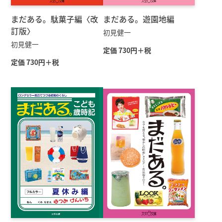
まだある。駄菓子編〈改
まだある。遊園地編
訂版〉
初見健一
初見健一
定価 730円＋税
定価 730円＋税