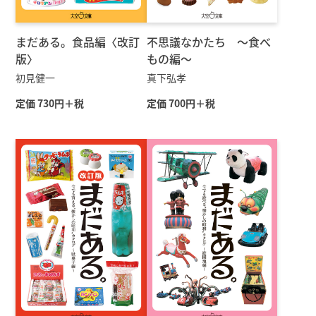
まだある。食品編〈改訂
不思議なかたち ～食べ
版〉
もの編～
初見健一
真下弘孝
定価 730円＋税
定価 700円＋税