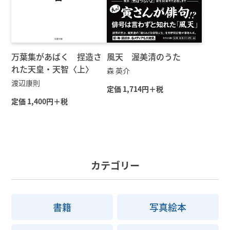
万葉集があばく 捏造さ
風天 渥美清のうた
れた天皇・天智〈上〉
森 英介
渡辺康則
定価 1,714円＋税
定価 1,400円＋税
カテゴリー
書籍
写真絵本