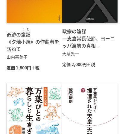
うた
政宗の陰謀
奇跡の
童謡
—支倉常長使節、ヨーロ
《夕焼小焼》の作曲者を
ッパ渡航の真相—
訪ねて
大泉光一
山内喜美子
定価 2,000円＋税
定価 1,800円＋税