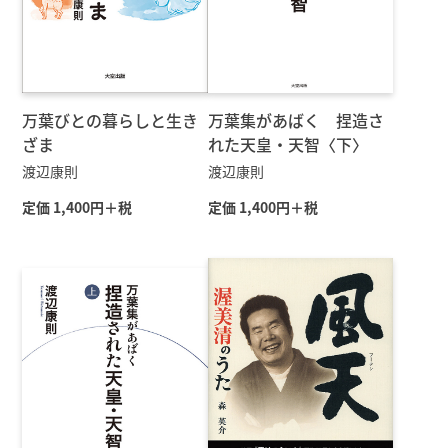
万葉びとの暮らしと生き
万葉集があばく 捏造さ
ざま
れた天皇・天智〈下〉
渡辺康則
渡辺康則
定価 1,400円＋税
定価 1,400円＋税