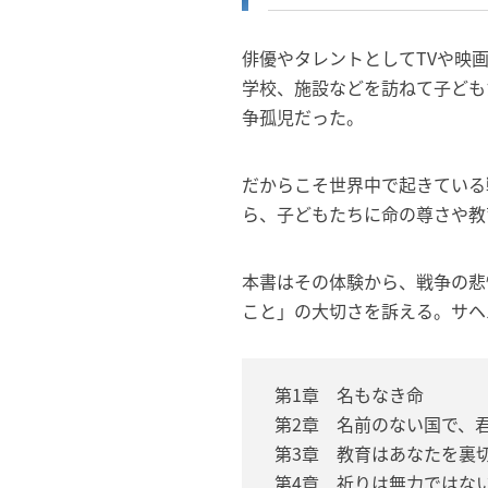
俳優やタレントとしてTVや映
学校、施設などを訪ねて子ども
争孤児だった。
だからこそ世界中で起きている
ら、子どもたちに命の尊さや教
本書はその体験から、戦争の悲
こと」の大切さを訴える。サヘ
第1章 名もなき命
第2章 名前のない国で、
第3章 教育はあなたを裏
第4章 祈りは無力ではな