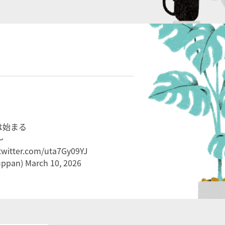
は始まる
～
.twitter.com/uta7Gy09YJ
ppan)
March 10, 2026