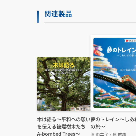
関連製品
木は語る〜平和への願い
夢のトレイン～しあ
を伝える被爆樹木たち
の旅～
A-bombed Trees〜
原 由美子・原 直樹