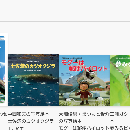
わせ
中西和夫の写真絵本
大畑俊男・まつもと俊介
三浦ガク
土佐湾のカツオクジラ
の写真絵本
本
モグーは郵便パイロット
夢みるビ
中西和夫