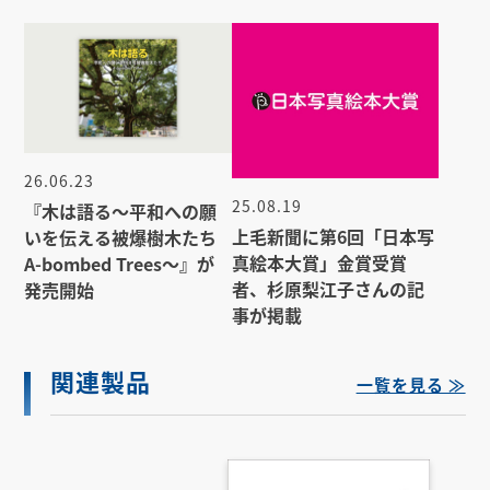
26.06.23
25.08.19
『木は語る〜平和への願
上毛新聞に第6回「日本写
いを伝える被爆樹木たち
真絵本大賞」金賞受賞
A-bombed Trees〜』が
者、杉原梨江子さんの記
発売開始
事が掲載
関連製品
一覧を見る ≫