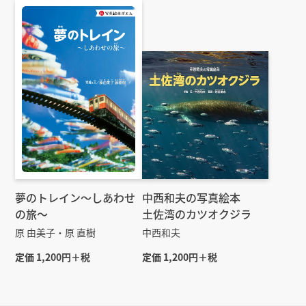
夢のトレイン～しあわせ
中西和夫の写真絵本
の旅～
土佐湾のカツオクジラ
原 由美子・原 直樹
中西和夫
定価 1,200円＋税
定価 1,200円＋税