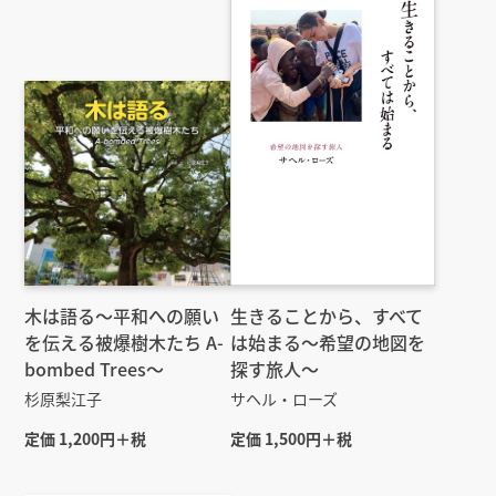
木は語る〜平和への願い
生きることから、すべて
を伝える被爆樹木たち A-
は始まる～希望の地図を
bombed Trees〜
探す旅人～
杉原梨江子
サヘル・ローズ
定価 1,200円＋税
定価 1,500円＋税