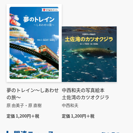
夢のトレイン～しあわせ
中西和夫の写真絵本
の旅～
土佐湾のカツオクジラ
原 由美子・原 直樹
中西和夫
定価 1,200円＋税
定価 1,200円＋税