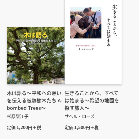
木は語る〜平和への願い
生きることから、すべて
を伝える被爆樹木たち A-
は始まる～希望の地図を
bombed Trees〜
探す旅人～
杉原梨江子
サヘル・ローズ
定価 1,200円＋税
定価 1,500円＋税