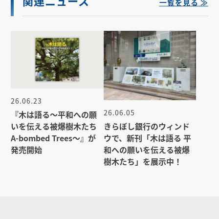
関連ニュース
一覧を見る ≫
26.06.23
26.06.05
『木は語る〜平和への願
きらぼし銀行のウィンド
いを伝える被爆樹木たち
ウで、新刊「木は語る 平
A-bombed Trees〜』が
和への願いを伝える被爆
発売開始
樹木たち」を展示中！