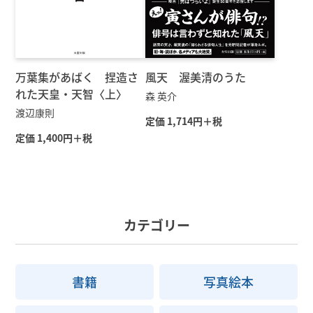
万葉集があばく 捏造さ
風天 渥美清のうた
れた天皇・天智〈上〉
森 英介
渡辺康則
定価 1,714円＋税
定価 1,400円＋税
カテゴリー
書籍
写真絵本