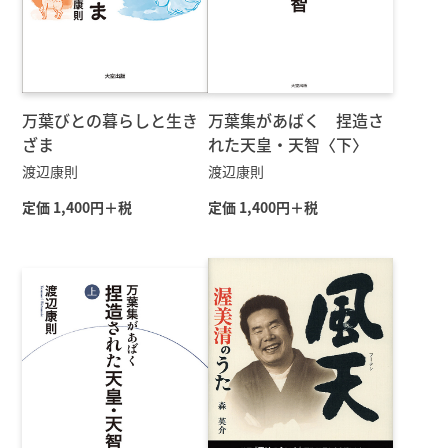
万葉びとの暮らしと生き
万葉集があばく 捏造さ
ざま
れた天皇・天智〈下〉
渡辺康則
渡辺康則
定価 1,400円＋税
定価 1,400円＋税