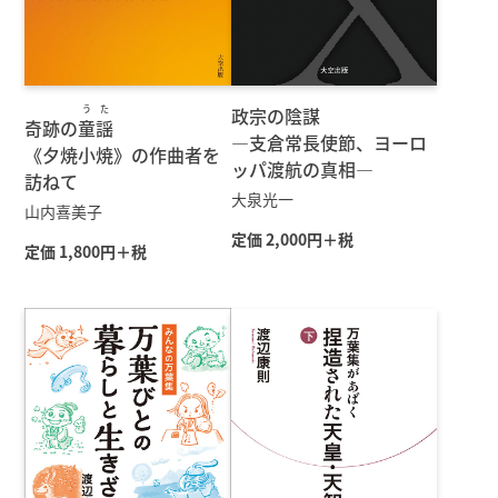
うた
政宗の陰謀
奇跡の
童謡
—支倉常長使節、ヨーロ
《夕焼小焼》の作曲者を
ッパ渡航の真相—
訪ねて
大泉光一
山内喜美子
定価 2,000円＋税
定価 1,800円＋税