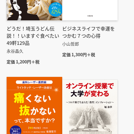
どうだ！埼玉うどん伝
ビジネスライフで幸運を
説！！いますぐ食べたい
つかむ７つの心得
49軒129品
小山哲郎
永谷晶久
定価 1,300円＋税
定価 1,200円＋税