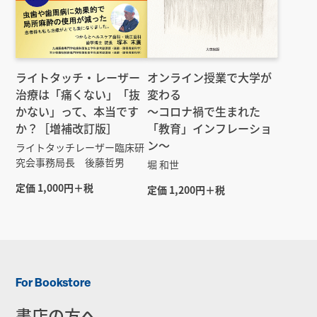
ライトタッチ・レーザー
オンライン授業で大学が
治療は「痛くない」「抜
変わる
かない」って、本当です
～コロナ禍で生まれた
か？［増補改訂版］
「教育」インフレーショ
ン～
ライトタッチレーザー臨床研
究会事務局長 後藤哲男
堀 和世
定価 1,000円＋税
定価 1,200円＋税
For Bookstore
書店の方へ