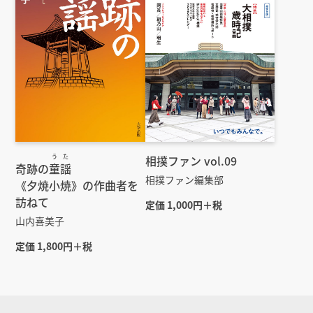
うた
相撲ファン vol.09
奇跡の
童謡
相撲ファン編集部
《夕焼小焼》の作曲者を
訪ねて
定価 1,000円＋税
山内喜美子
定価 1,800円＋税