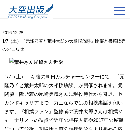
2016.12.28
1/7（土）『元隆乃若と荒井太郎の大相撲放談』開催と書籍販売
のおしらせ
1/7（土）、新宿の朝日カルチャーセンターにて、『元
隆乃若と荒井太郎の大相撲放談』が開催されます。元
関脇・隆乃若の尾崎勇気さんに現役時代から引退、セ
カンドキャリアまで、力士ならではの相撲裏話を伺い
ます。『相撲ファン』監修者の荒井太郎さんは相撲ジ
ャーナリストの視点で近年の相撲人気や2017年の展望
について分析。初場所直前の相撲気分をより高める内