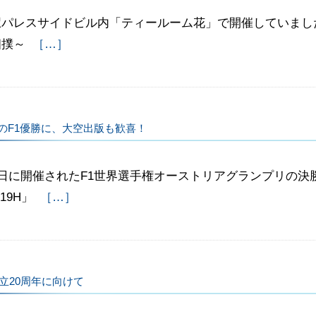
駅パレスサイドビル内「ティールーム花」で開催していまし
相撲～
［…］
daのF1優勝に、大空出版も歓喜！
0日に開催されたF1世界選手権オーストリアグランプリの決勝
19H」
［…］
立20周年に向けて