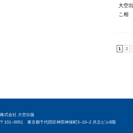
大空出
こ相
1
2
株式会社 大空出版
〒101‒0051 東京都千代田区神田神保町3‒10‒2 共立ビル8階