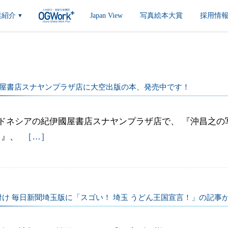
業紹介
Japan View
写真絵本大賞
採用情
▼
屋書店スナヤンプラザ店に大空出版の本、発売中です！
ドネシアの紀伊國屋書店スナヤンプラザ店で、 『沖昌之の
～』、
［…］
20付け 毎日新聞埼玉版に「スゴい！ 埼玉 うどん王国宣言！」の記