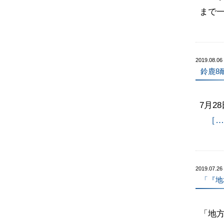
まで
2019.08.06
鈴鹿8
7月2
［…
2019.07.26
「『地
「地方