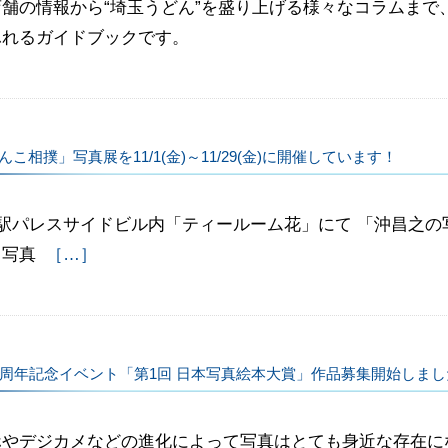
店舗の情報から“埼玉うどん”を盛り上げる様々なコラムまで
ふれるガイドブックです。
んこ相撲」写真展を11/1(金)～11/29(金)に開催しています！
駅パレスサイドビル内「ティールーム花」にて 「沖昌之の
」写真
［…］
0周年記念イベント「第1回 日本写真絵本大賞」作品募集開始しまし
ホやデジカメなどの進化によって写真はとても身近な存在に