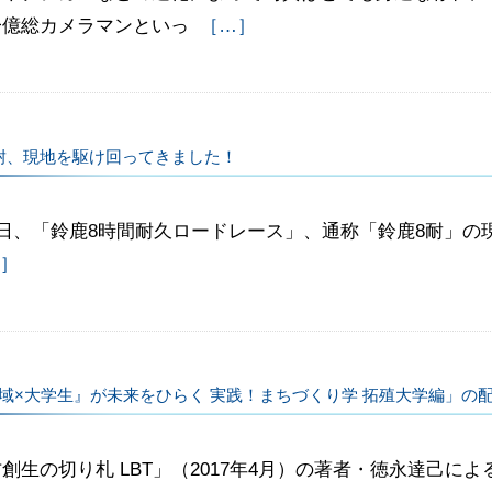
一億総カメラマンといっ
［…］
耐、現地を駆け回ってきました！
8日、「鈴鹿8時間耐久ロードレース」、通称「鈴鹿8耐」
］
域×大学生』が未来をひらく 実践！まちづくり学 拓殖大学編」の
創生の切り札 LBT」（2017年4月）の著者・徳永達己に