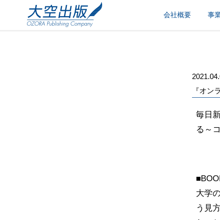
会社概要
事
2021.04
『オン
毎日新
る～
■BO
大学
う見