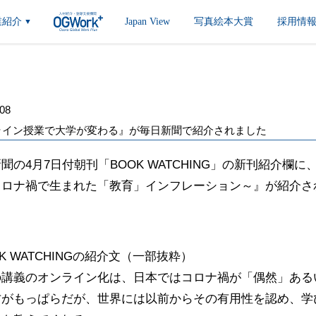
業紹介
Japan View
写真絵本大賞
採用情
▼
.08
ライン授業で大学が変わる』が毎日新聞で紹介されました
聞の4月7日付朝刊「BOOK WATCHING」の新刊紹介
コロナ禍で生まれた「教育」インフレーション～』が紹介さ
OK WATCHINGの紹介文（一部抜粋）
の講義のオンライン化は、日本ではコロナ禍が「偶然」ある
方がもっぱらだが、世界には以前からその有用性を認め、学