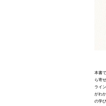
本書
ら寄
ライ
がわ
の学