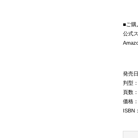
■ご購
公式
Amaz
発売日
判型：
頁数：
価格：
ISBN：