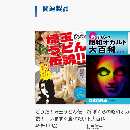
関連製品
どうだ！埼玉うどん伝
新 ぼくらの昭和オカ
説！！いますぐ食べたい
ト大百科
49軒129品
初見健一