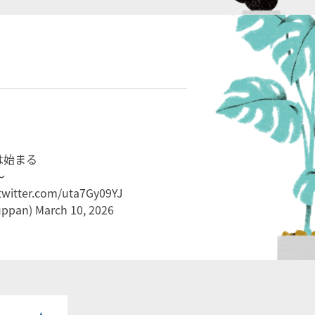
は始まる
～
.twitter.com/uta7Gy09YJ
ppan)
March 10, 2026