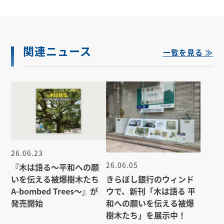
関連ニュース
一覧を見る ≫
26.06.23
26.06.05
『木は語る〜平和への願
きらぼし銀行のウィンド
いを伝える被爆樹木たち
ウで、新刊「木は語る 平
A-bombed Trees〜』が
和への願いを伝える被爆
発売開始
樹木たち」を展示中！