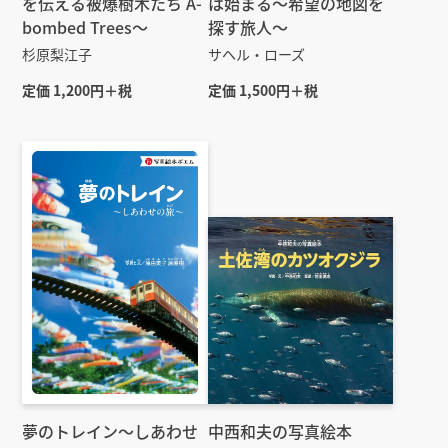
を伝える被爆樹木たち A-
は始まる～希望の地図を
bombed Trees〜
探す旅人～
杉原梨江子
サヘル・ローズ
定価 1,200円＋税
定価 1,500円＋税
夢のトレイン～しあわせ
中西和夫の写真絵本