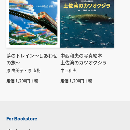
夢のトレイン～しあわせ
中西和夫の写真絵本
の旅～
土佐湾のカツオクジラ
原 由美子・原 直樹
中西和夫
定価 1,200円＋税
定価 1,200円＋税
For Bookstore