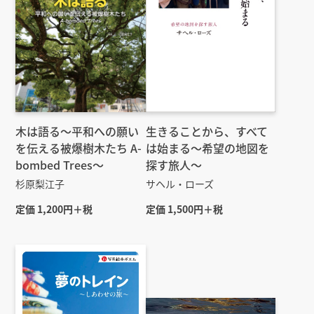
木は語る〜平和への願い
生きることから、すべて
を伝える被爆樹木たち A-
は始まる～希望の地図を
bombed Trees〜
探す旅人～
杉原梨江子
サヘル・ローズ
定価 1,200円＋税
定価 1,500円＋税