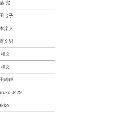
藤 究
田弓子
本楽人
野文男
 和文
 和文
田岬輝
ruko.0429
akko