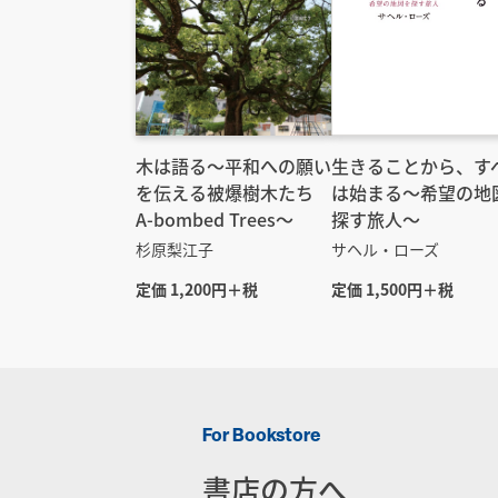
木は語る〜平和への願い
生きることから、す
を伝える被爆樹木たち
は始まる～希望の地
A-bombed Trees〜
探す旅人～
杉原梨江子
サヘル・ローズ
定価 1,200円＋税
定価 1,500円＋税
For Bookstore
書店の方へ