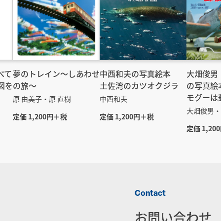
べて
夢のトレイン～しあわせ
中西和夫の写真絵本
大畑俊男
図を
の旅～
土佐湾のカツオクジラ
の写真絵
モグーは
原 由美子・原 直樹
中西和夫
大畑俊男・
定価 1,200円＋税
定価 1,200円＋税
定価 1,20
Contact
お問い合わせ