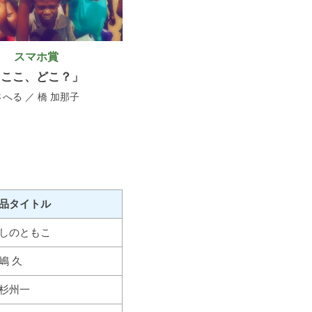
スマホ賞
「ここ、どこ？」
さへる ／ 橋 加那子
品タイトル
しのともこ
嶋 久
杉州一