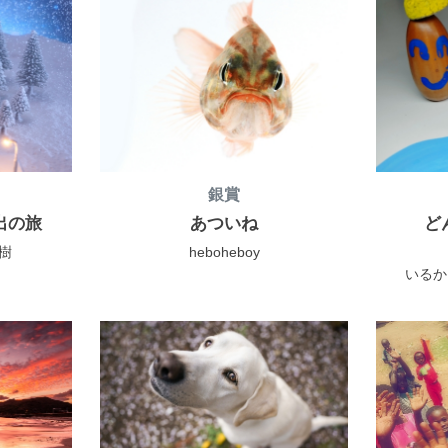
銀賞
出の旅
あついね
ど
直樹
heboheboy
いるか