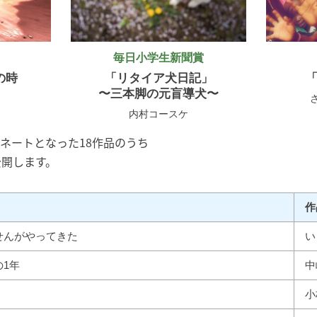
毎日小学生新聞賞
の時
「リタイア犬日記」
〜三本脚の元盲導犬〜
内村コースケ
ネートとなった18作品のうち
公開します。
作
せんがやってきた
い
1年
中
小