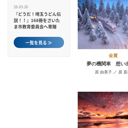
26.03.26
『どうだ！埼玉うどん伝
説！！』168冊をさいた
ま市教育委員会へ寄贈
一覧を見る ≫
金賞
夢の機関車 想い
原 由美子 ／ 原 