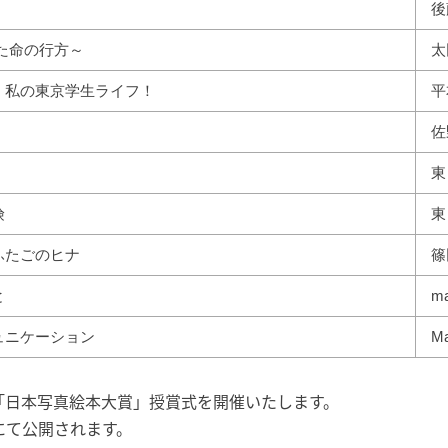
後
られた命の行方～
太
、私の東京学生ライフ！
平
佐
東
険
東
ふたごのヒナ
篠
と
ma
ュニケーション
M
5回「日本写真絵本大賞」授賞式を開催いたします。
にて公開されます。