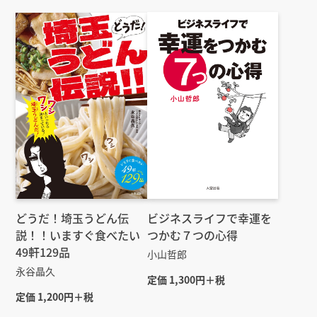
どうだ！埼玉うどん伝
ビジネスライフで幸運を
説！！いますぐ食べたい
つかむ７つの心得
49軒129品
小山哲郎
永谷晶久
定価 1,300円＋税
定価 1,200円＋税