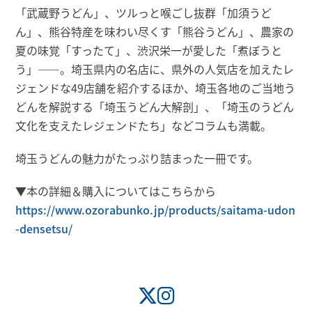
「武蔵野うどん」、ツルっと喉ごし抜群「加須うど
ん」、熊谷特産を味わい尽くす「熊谷うどん」、農家の
夏の味覚「すったて」、渋沢栄一が愛した「煮ぼうと
う」――。埼玉県内の名店に、県外の人気店を加えたレ
ジェンドな49店舗を紹介するほか、埼玉各地のご当地う
どんを解説する「埼玉うどん大解剖」、「埼玉のうどん
文化を支えたレジェンドたち」などコラムも満載。
埼玉うどんの魅力がたっぷり詰まった一冊です。
▼本の詳細＆購入についてはこちらから
https://www.ozorabunko.jp/products/saitama-udon
-densetsu/