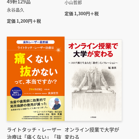
49軒129品
小山哲郎
永谷晶久
定価 1,300円＋税
定価 1,200円＋税
ライトタッチ・レーザー
オンライン授業で大学が
治療は「痛くない」「抜
変わる